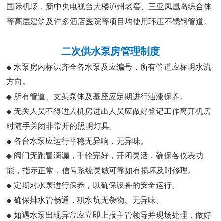
国际机场，新中央电视台大楼泸州老窖、三亚凤凰岛综合体
等高层建筑及许多酒店医院等项目均使用环压不锈钢管道。
二次供水泵房管理制度
水泵房内标识齐全各水泵及应编号，所有管道应标明水流
◆
方向。
所有管道、支架泵体及基座应定期进行油漆保养。
◆
无关人员不得进入机房进出人员应做好登记工作离开机房
◆
时随手关闭非常开的照明灯具。
各台水泵应运行平稳无异响，无异味。
◆
阀门无跑冒滴漏，手轮完好，开闭灵活，确保各仪表功
◆
能，指示正常，信号系统灵敏可靠如有损坏及时修理。
定期对水泵进行保养，以确保设备的安全运行。
◆
确保排水管畅通，积水坑无杂物、无异味。
◆
如遇水泵出现异常应立即上报主管领导并现场处理，做好
◆