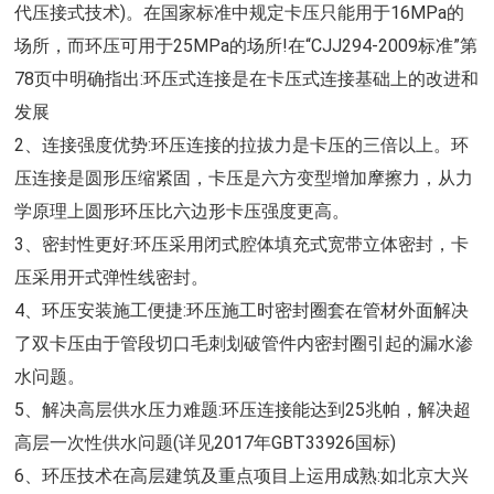
代压接式技术)。在国家标准中规定卡压只能用于16MPa的
场所，而环压可用于25MPa的场所!在“CJJ294-2009标准”第
78页中明确指出:环压式连接是在卡压式连接基础上的改进和
发展
2、连接强度优势:环压连接的拉拔力是卡压的三倍以上。环
压连接是圆形压缩紧固，卡压是六方变型增加摩擦力，从力
学原理上圆形环压比六边形卡压强度更高。
3、密封性更好:环压采用闭式腔体填充式宽带立体密封，卡
压采用开式弹性线密封。
4、环压安装施工便捷:环压施工时密封圈套在管材外面解决
了双卡压由于管段切口毛刺划破管件内密封圈引起的漏水渗
水问题。
5、解决高层供水压力难题:环压连接能达到25兆帕，解决超
高层一次性供水问题(详见2017年GBT33926国标)
6、环压技术在高层建筑及重点项目上运用成熟:如北京大兴